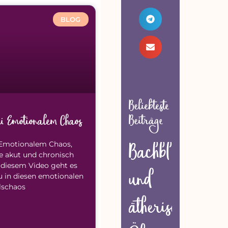
BLOG
Beliebteste
Beiträge
bei Emotionalem Chaos
Bachblüten
i Emotionalem Chaos,
e akut und chronisch
In diesem Video geht es
und
u in diesen emotionalen
lschaos
ätherische