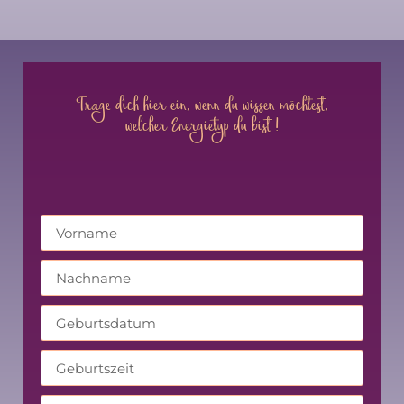
Trage dich hier ein, wenn du wissen möchtest,
welcher Energietyp du bist !